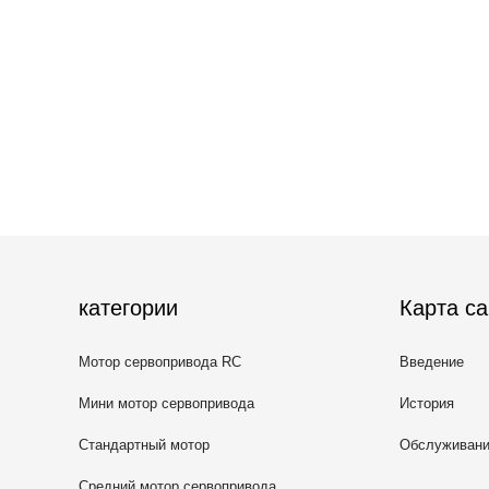
категории
Карта са
Мотор сервопривода RC
Введение
Мини мотор сервопривода
История
Стандартный мотор
Обслуживан
сервопривода
Средний мотор сервопривода