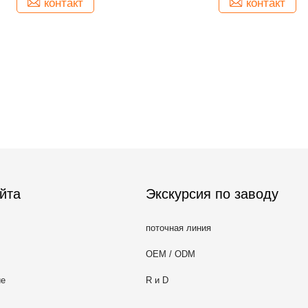
контакт
контакт
йта
Экскурсия по заводу
поточная линия
OEM / ODM
ие
R и D