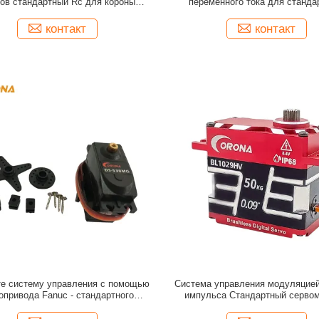
ов стандартный Rc для короны
переменного тока для станда
MG шлюпки автомобиля танка Rc
сервомоторных приложений
контакт
контакт
е систему управления с помощью
Система управления модуляцие
опривода Fanuc - стандартного
импульса Стандартный сервом
сервомотора
металлическим редуктор