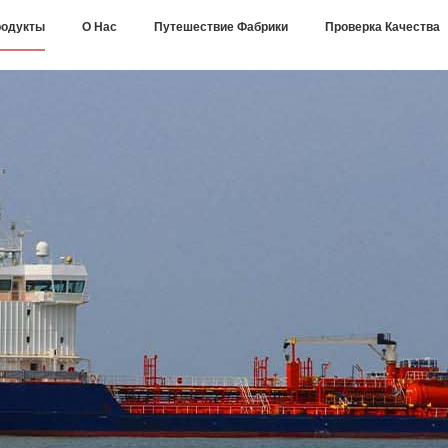
одукты
О Нас
Путешествие Фабрики
Проверка Качества