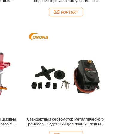
ртных
сервомотора Система управления
 OEM
импульсной шириной модуляции
контакт
й ширины
Стандартный сервомотор металлического
отор с
ремесла - надежный для промышленных
ом
применений